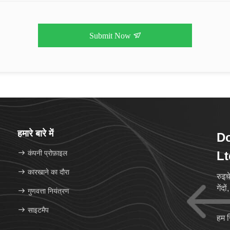
Submit Now
हमारे बारे में
Do
कंपनी प्रोफ़ाइल
Lt
कारखाने का दौरा
रुइच
गेंद
गुणवत्ता नियंत्रण
साइटमैप
हम 