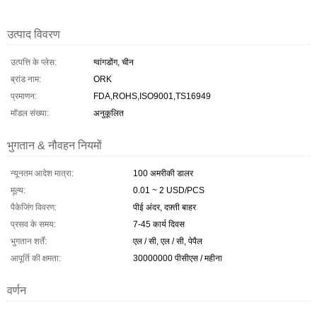
उत्पाद विवरण
उत्पत्ति के प्लेस:
ग्वांगडोंग, चीन
ब्रांड नाम:
ORK
प्रमाणन:
FDA,ROHS,ISO9001,TS16949
मॉडल संख्या:
अनुकूलित
भुगतान & नौवहन नियमों
न्यूनतम आदेश मात्रा:
100 अमरीकी डालर
मूल्य:
0.01 ~ 2 USD/PCS
पैकेजिंग विवरण:
पीई अंदर, दफ़्ती बाहर
प्रसव के समय:
7-45 कार्य दिवस
भुगतान शर्तें:
एल / सी, एल / सी, पेपैल
आपूर्ति की क्षमता:
30000000 पीसीएस / महीना
वर्णन