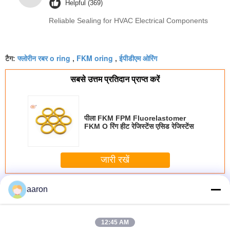
Helpful (369)
Reliable Sealing for HVAC Electrical Components
फ्लोरीन रबर o ring
FKM oring
ईपीडीएम ओरिंग
टैग:
,
,
सबसे उत्तम प्रतिदान प्राप्त करें
पीला FKM FPM Fluorelastomer
FKM O रिंग हीट रेजिस्टेंस एसिड रेजिस्टेंस
जारी रखें
विटन ओ रिंग्स
अधिक
aaron
12:45 AM