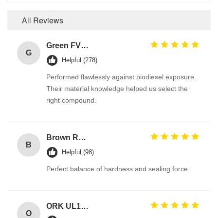
All Reviews
Green FVMQ Fluorosilicone Heat Resistant O Ring Manufacturer For Refining Oil Equipment
G
Helpful (278)
Performed flawlessly against biodiesel exposure.
Their material knowledge helped us select the
right compound.
Brown Reddish FPM 90A High Pressure Resistance FKM O Ring Hydraulic Seals Manufacturer
B
Helpful (98)
Perfect balance of hardness and sealing force
ORK UL157 High Temperature Industrial Colored Silicone O Rings Suppliers
O