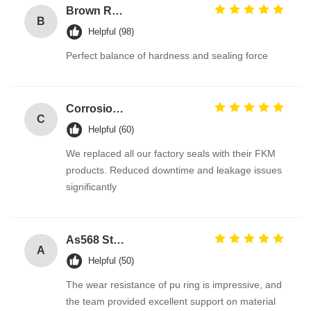
Brown Reddish FPM 90A High Pressure Resistance FKM O Ring Hydraulic Seals Manufacturer
B
Helpful (98)
Perfect balance of hardness and sealing force
Corrosion Resistant Fkm O Ring
C
Helpful (60)
We replaced all our factory seals with their FKM
products. Reduced downtime and leakage issues
significantly
As568 Standard PU Polyurethane O Ring
A
Helpful (50)
The wear resistance of pu ring is impressive, and
the team provided excellent support on material