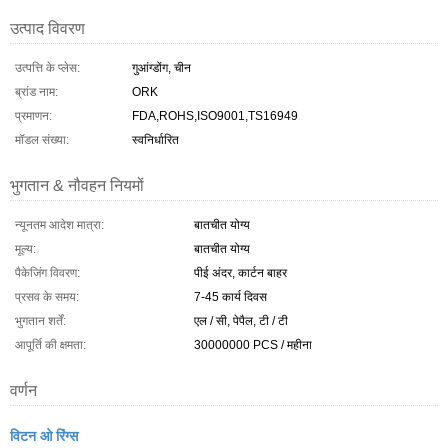
उत्पाद विवरण
उत्पत्ति के प्लेस:
गुआंग्डोंग, चीन
ब्रांड नाम:
ORK
प्रमाणन:
FDA,ROHS,ISO9001,TS16949
मॉडल संख्या:
स्वनिर्धारित
भुगतान & नौवहन नियमों
न्यूनतम आदेश मात्रा:
बातचीत योग्य
मूल्य:
बातचीत योग्य
पैकेजिंग विवरण:
पीई अंदर, कार्टन बाहर
प्रसव के समय:
7-45 कार्य दिवस
भुगतान शर्तें:
एल / सी, पेपैल, टी / टी
आपूर्ति की क्षमता:
30000000 PCS / महीना
वर्णन
विटन ओ रिंग्स