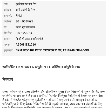
नाम:
एफकेएम रबर ओ-रिंग
आवेदन:
सभी उद्योगों के लिए
सामग्री:
FKM
कठोरता:
30 ~ 90 किनारे
रंग:
काला भूरा हरा लाल
हीट रेंज:
-25 ~ 220 ℃
आकार:
किसी भी आकार स्वीकार्य है
मानक:
AS568 BS1516
FKM रबर O रिंग
PTFE कोटिंग रबर O रिंग
TS16949 FKM O रिंग
हाइलाइट:
,
,
स्वनिर्धारित FKM रबर O- अंगूठी PTFE कोटिंग O अंगूठी के साथ
विशेषताएं
उच्च फ्लोरीन ग्रेड उच्च ऑक्टेन और ऑक्सीजन युक्त ईंधन मिश्रणों में सूजन के लिए उच्च
प्रतिरोध प्रदान करते हैं।यह इथेनॉल / मेथनॉल मिश्रित गैसोलीन में बेहतर प्रदर्शन देता
है।बेस रेसिस्टेंट ग्रेड्स नए ट्रांसमिशन ऑयल में पाए जाने वाले अमाइन बेस्ड ऑयल
प्रोटेक्टेंट्स के लिए बेहतर रेजिस्टेंस देते हैं।इसके अलावा, उच्च तापमान सेवाओं के लिए
भाप के लिए बेहतर प्रतिरोधी।कम तापमान के आधार -40 ° F पर प्रदर्शन में सुधार कर