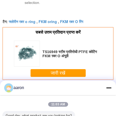
selection.
फ्लोरीन रबर o ring
FKM oring
FKM रबर O रिंग
टैग:
,
,
सबसे उत्तम प्रतिदान प्राप्त करें
TS16949 स्टीम प्रतिरोधी PTFE कोटिंग
FKM रबर O अंगूठी
जारी रखें
विटन ओ रिंग्स
अधिक
aaron
11:03 AM
Good day, what product are you looking for?
रोध के साथ
औद्योगिक घटक के लिए
एफकेएम
एसिड रेसिस्टेंट ब्राउन
टिकाऊ ओ र