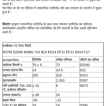
सकते हैं।
पेश किए जा रहे नए पॉलिमर में रासायनिक प्रतिरोध और कम तापमान के प्रदर्शन में सुधार
हुआ है।
विवरण:
उत्कृष्ट रासायनिक प्रतिरोध के साथ उच्च तापमान प्रतिरोध का संयोजन,
फ़्लोरोकार्बन-आधारित यौगिक एक सार्वभौमिक ओ-रिंग सामग्री के लिए आदर्श दृष्टिकोण
करते हैं।
एनबीआर 70 टेस्ट रिपोर्ट
ASTM D2000 M2BG 714 B14 EO14 EF11 EF21 EA14 F17
properities
विनिर्देश
परीक्षा परिणाम
जाँचने का तरीका
कठोरता किनारे ए
70 ± 5
72
D2240
तन्यता MPA मिन
14
14.5
D12
बढ़ाव% मिन
250
315
D412
गुरुत्वाकर्षण
1.263
D297
गर्मी प्रतिरोधी 70h 100
± 15
5
D573
℃ कठोरता परिवर्तन
तन्यता ताकत%
± 30
15
बढ़ाव मैक्स
-50
-12
100 ℃ पर संपीड़न
25
14
D395