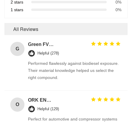
2 stars
0%
1 stars
0%
All Reviews
Green FVMQ Fluorosilicone Heat Resistant O Ring Manufacturer For Refining Oil Equipment
G
Helpful (278)
Performed flawlessly against biodiesel exposure.
Their material knowledge helped us select the
right compound.
ORK EN549 Compliant Rubber O Ring Seals for Gas Valves and Appliances
O
Helpful (129)
Perfect for automotive and compressor systems