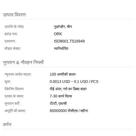
उत्पाद विवरण
उत्पत्ति के प्लेस:
गुआंग्डोंग, चीन
ब्रांड नाम:
ORK
प्रमाणन:
ISO9001,TS16949
मॉडल संख्या:
स्वनिर्धारित
भुगतान & नौवहन नियमों
न्यूनतम आदेश मात्रा:
100 अमरीकी डालर
मूल्य:
0.0013 USD ~ 0.1 USD / PCS
पैकेजिंग विवरण:
पीई अंदर, गत्ते का डिब्बा बाहर
प्रसव के समय:
7-30 कार्य दिवस
भुगतान शर्तें:
टी/टी, एल/सी
आपूर्ति की क्षमता:
80000000 पीसीएस / महीना
वर्णन