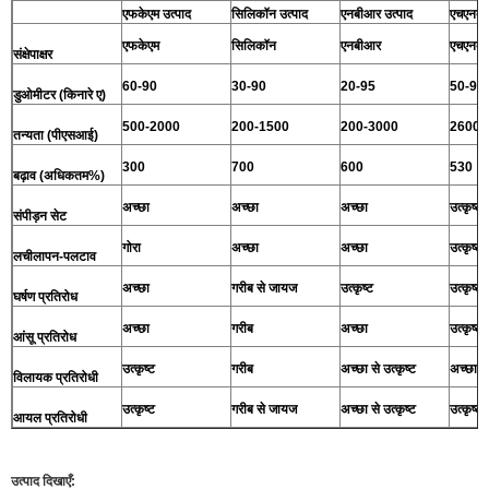
एफकेएम उत्पाद
सिलिकॉन उत्पाद
एनबीआर उत्पाद
एचएनबी
एफकेएम
सिलिकॉन
एनबीआर
एचएनब
संक्षेपाक्षर
60-90
30-90
20-95
50-90
डुओमीटर (किनारे ए)
500-2000
200-1500
200-3000
2600
तन्यता (पीएसआई)
300
700
600
530
बढ़ाव (अधिकतम%)
अच्छा
अच्छा
अच्छा
उत्कृष्ट
संपीड़न सेट
गोरा
अच्छा
अच्छा
उत्कृष्ट
लचीलापन-पलटाव
अच्छा
गरीब से जायज
उत्कृष्ट
उत्कृष्ट
घर्षण प्रतिरोध
अच्छा
गरीब
अच्छा
उत्कृष्ट
आंसू प्रतिरोध
उत्कृष्ट
गरीब
अच्छा से उत्कृष्ट
अच्छा
विलायक प्रतिरोधी
उत्कृष्ट
गरीब से जायज
अच्छा से उत्कृष्ट
उत्कृष्ट
आयल प्रतिरोधी
उत्पाद दिखाएँ: