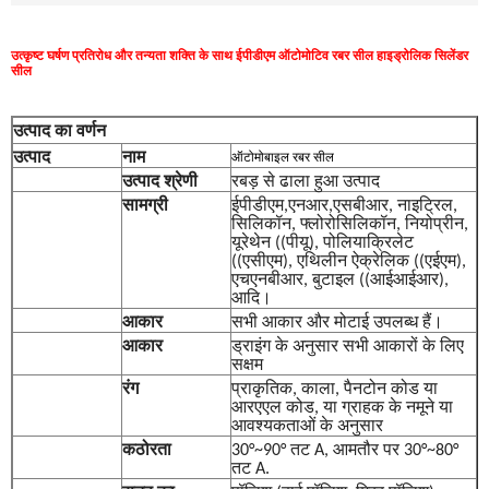
उत्कृष्ट घर्षण प्रतिरोध और तन्यता शक्ति के साथ ईपीडीएम ऑटोमोटिव रबर सील हाइड्रोलिक सिलेंडर
सील
उत्पाद का वर्णन
उत्पाद
नाम
ऑटोमोबाइल रबर सील
उत्पाद श्रेणी
रबड़ से ढाला हुआ उत्पाद
सामग्री
ईपीडीएम,एनआर,एसबीआर, नाइट्रिल,
सिलिकॉन, फ्लोरोसिलिकॉन, नियोप्रीन,
यूरेथेन ((पीयू), पोलियाक्रिलेट
((एसीएम), एथिलीन ऐक्रेलिक ((एईएम),
एचएनबीआर, बुटाइल ((आईआईआर),
आदि।
आकार
सभी आकार और मोटाई उपलब्ध हैं।
आकार
ड्राइंग के अनुसार सभी आकारों के लिए
सक्षम
रंग
प्राकृतिक, काला, पैनटोन कोड या
आरएएल कोड, या ग्राहक के नमूने या
आवश्यकताओं के अनुसार
कठोरता
30°~90° तट A, आमतौर पर 30°~80°
तट A.