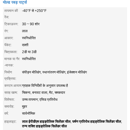
मोल्ड रबड़ पार्ट्स
तापमान की
-40°F से +250°F
रेंज:
टिकाऊपन:
30 ~ 90 शोर
रंग:
लाल
आकार:
स्वनिर्धारित
पैकेट:
दफ़्ती
चित्रकला:
2डी या 3डी
मानक या गैर
स्वनिर्धारित
-मानक:
निर्माण
संपीड़न मोल्डिंग, स्थानांतरण मोल्डिंग, इंजेक्शन मोल्डिंग
प्रक्रिया:
कस्टम आयाम:
ग्राहक विनिर्देशों के अनुसार उपलब्ध है
सतह खत्म:
चिकना, बनावट वाला, मैट, चमकदार
विशेषता:
उच्च तापमान; एसिड प्रतिरोध
समारोह:
मुहर
वर्ष:
सार्वभौमिक
लाल ईपीडीएम हाइड्रोलिक सिलेंडर सील
घर्षण प्रतिरोध हाइड्रोलिक सिलेंडर सील
हाइलाइट:
,
,
तन्य शक्ति हाइड्रोलिक सिलेंडर सील