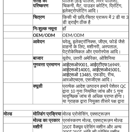
सतह का
पॉलिश (हाई पॉलिश, मिरर पॉलिश),
परिष्करण
चिकनी, मैट, पाउडर कोटिंग, प्रिंटिंग,
इलेक्ट्रोप्लेटिंग आदि।
चित्रण
किसी भी छवि/चित्र प्रारूप में 2 डी या 3
डी ड्राईंग ठीक है
निःशुल्क नमूना
हाँ
OEM/ODM
OEM/ODM
आवेदन
घरेलू, इलेक्ट्रॉनिक्स, जीएम, फोर्ड जैसे
वाहनों के लिए, मशीनरी, अस्पताल,
पेट्रोकेमिकल और एयरोस्पेस आदि।
बाजार
यूरोप, उत्तरी अमेरिका, ओशिनिया
गुणवत्ता प्रमाणन
आईएसओ9001, आईएटीएफ16949,
आईएसओ14001, आईएसओ45001,
आईएसओ 13485
, एफडीए, रीच,
आरओएचएस, एसजीएस आदि।
क्यूसी
प्रत्येक आदेश उत्पादन हमारे पेशेवर QC
द्वारा 10 गुना नियमित जांच और 5 गुना
यादृच्छिक जांच से अधिक प्राप्त होगा।
या ग्राहक द्वारा नियुक्त तीसरे पक्ष द्वारा
मोल्ड
मोल्डिंग प्रक्रिया
मोल्ड प्रोसेसिंग, एक्सट्रूज़न
मोल्ड का प्रकार
प्रसंस्करण मोल्ड, एक्सट्रूज़न मोल्ड
मशीनें
350T वैक्यूम प्रेसिंग मशीन और अन्य