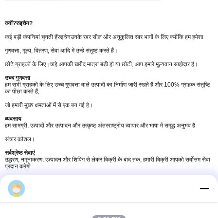
क्यों?
रुइचेन
?
कई बड़ी कंपनियां चुनती हैं
रुइचेन
उनके रबर सील और अनुकूलित रबर भागों के लिए क्योंकि हम हमेशा
गुणवत्ता, मूल्य, वितरण, सेवा आदि में उन्हें संतुष्ट करते हैं।
छोटे ग्राहकों के लिए।
चाहे आपकी खरीद मात्रा बड़ी हो या छोटी, आप हमारे मूल्यवान साझेदार हैं।
उच्च गुणवत्ता
हम सभी ग्राहकों के लिए उच्च गुणवत्ता वाले उत्पादों का निर्माण जारी रखते हैं और 100% ग्राहक संतुष्टि
का पीछा करते हैं,
जो हमारी मुख्य क्षमताओं में से एक बन गई है।
व्यवसाय
हम सामग्री, उत्पादों और उत्पादन और उत्कृष्ट अंतरराष्ट्रीय व्यापार और भाषा में समृद्ध अनुभव है
संचार कौशल।
सर्वश्रेष्ठ सेवाएं
उद्धरण, नमूनाकरण, उत्पादन और शिपिंग से लेकर बिक्री के बाद तक, हमारी बिक्री आपको सर्वोत्तम सेवा
प्रदान करेगी
ताकि तुम पूरी तरह निश्चिन्त रह सको।
aaron
10000+ परियोजनाएं वितरित
हाल के वर्षों में हमारे ग्राहकों को दुनिया भर में 10K से अधिक परियोजनाएं भेजी गई हैं, और हमें अनगिनत
प्राप्त हुए हैं