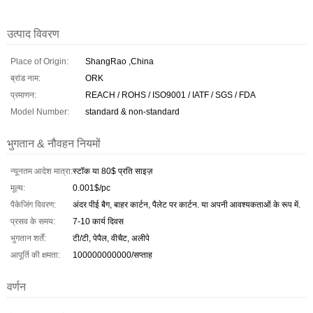
उत्पाद विवरण
Place of Origin:
ShangRao ,China
ब्रांड नाम:
ORK
प्रमाणन:
REACH / ROHS / ISO9001 / IATF / SGS / FDA
Model Number:
standard & non-standard
भुगतान & नौवहन नियमों
न्यूनतम आदेश मात्रा:
स्टॉक या 80$ प्रति साइज़
मूल्य:
0.001$/pc
पैकेजिंग विवरण:
अंदर पीई बैग, बाहर कार्टन, पैलेट पर कार्टन. या अपनी आवश्यकताओं के रूप में.
प्रसव के समय:
7-10 कार्य दिवस
भुगतान शर्तें:
टी/टी, पेपैल, वीचैट, अलीपे
आपूर्ति की क्षमता:
100000000000/सप्ताह
वर्णन