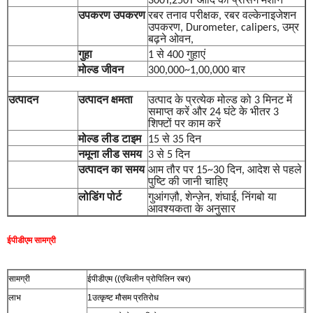
300T,250T आदि की प्रेसिंग मशीन
उपकरण उपकरण
रबर तनाव परीक्षक, रबर वल्केनाइजेशन
उपकरण, Durometer, calipers, उम्र
बढ़ने ओवन,
गुहा
1 से 400 गुहाएं
मोल्ड जीवन
300,000~1,00,000 बार
उत्पादन
उत्पादन क्षमता
उत्पाद के प्रत्येक मोल्ड को 3 मिनट में
समाप्त करें और 24 घंटे के भीतर 3
शिफ्टों पर काम करें
मोल्ड लीड टाइम
15 से 35 दिन
नमूना लीड समय
3 से 5 दिन
उत्पादन का समय
आम तौर पर 15~30 दिन, आदेश से पहले
पुष्टि की जानी चाहिए
लोडिंग पोर्ट
गुआंगज़ौ, शेन्ज़ेन, शंघाई, निंगबो या
आवश्यकता के अनुसार
ईपीडीएम सामग्री
सामग्री
ईपीडीएम ((एथिलीन प्रोपिलिन रबर)
लाभ
1उत्कृष्ट मौसम प्रतिरोध