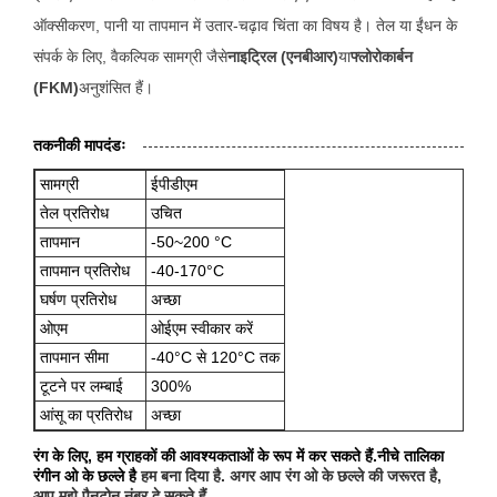
ऑक्सीकरण, पानी या तापमान में उतार-चढ़ाव चिंता का विषय है। तेल या ईंधन के
संपर्क के लिए, वैकल्पिक सामग्री जैसे
नाइट्रिल (एनबीआर)
या
फ्लोरोकार्बन
(FKM)
अनुशंसित हैं।
तकनीकी मापदंडः
सामग्री
ईपीडीएम
तेल प्रतिरोध
उचित
तापमान
-50~200 °C
तापमान प्रतिरोध
-40-170°C
घर्षण प्रतिरोध
अच्छा
ओएम
ओईएम स्वीकार करें
तापमान सीमा
-40°C से 120°C तक
टूटने पर लम्बाई
300%
आंसू का प्रतिरोध
अच्छा
रंग के लिए, हम ग्राहकों की आवश्यकताओं के रूप में कर सकते हैं.नीचे तालिका
रंगीन ओ के छल्ले है
हम बना दिया है. अगर आप रंग ओ के छल्ले की जरूरत है,
आप मुझे पैनटोन नंबर दे सकते हैं.