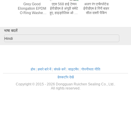
Grey Good
एएस 568 हाई टेम्पप
अलग रंग एन्कैप्लेटेड
रासायनिक के
Elongation EPDM
ईपीडीएम हे अंगूठी समेटे
ईपीडीएम हे रिंगों बाहर
एसिड प्रतिर
O Ring Washer
हुए, हाइड्रोलिक ओ रिंग
सील दफ़्ती पैकिंग
प्रतिरोध
For Auto Brake
सील्स
अनुकूलित हे
Systems
आका
भाषा बदलें
Hindi
होम
|
हमारे बारे में
|
संपर्क करें
|
साइटमैप
|
गोपनीयता नीति
डेस्कटॉप देखें
Copyright © 2015 - 2026 Dongguan Ruichen Sealing Co., Ltd..
All rights reserved.