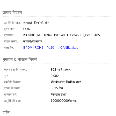
उत्पाद विवरण
उत्पत्ति के प्लेस:
शांगराओ, जियांग्सी, चीन
ब्रांड नाम:
ORK
प्रमाणन:
ISO9001, IATF16949, ISO14001, ISO45001,ISO 13485
मॉडल संख्या:
मानक&गैर मानक
दस्तावेज:
EPDM-(ROHS，Pb20），CANE...al.pdf
भुगतान & नौवहन नियमों
न्यूनतम आदेश मात्रा:
80$ प्रति आकार
मूल्य:
0.002
पैकेजिंग विवरण:
पीई बैग अंदर, डिब्बों के बाहर
प्रसव के समय:
5~25 दिन
भुगतान शर्तें:
बैंक द्वारा टी/टी
आपूर्ति की क्षमता:
1000000000/सप्ताह
वर्णन