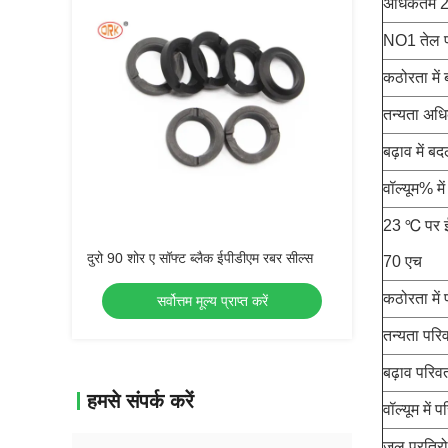
अधिकतम 
NO1 तेल प
कठोरता में 
तन्यता अधि
बढ़ाव में ब
वॉल्यूम% में
23 ℃ पर ईं
दुरो 90 शोर ए सॉफ्ट ब्लैक ईपीडीएम रबर सील्स
70 एच
कठोरता में 
सर्वोत्तम मूल्य प्राप्त करें
तन्यता परिव
बढ़ाव परिवर
हमसे संपर्क करें
वॉल्यूम में प
जल प्रतिरो