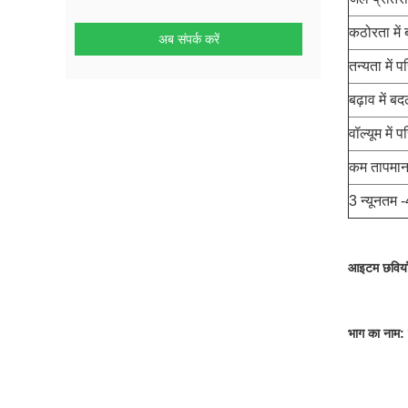
कठोरता में 
अब संपर्क करें
तन्यता में प
बढ़ाव में ब
वॉल्यूम में प
कम तापमान 
3 न्यूनतम
आइटम छविया
भाग का नाम: