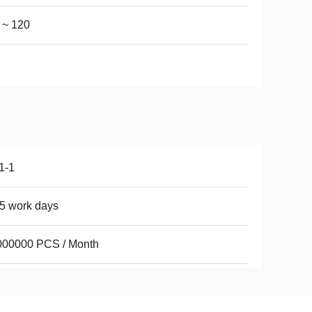
 ~ 120
1-1
5 work days
000000 PCS / Month