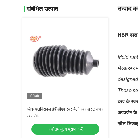
उत्पाद का
संबंधित उत्पाद
NBR ढाला र
Mold rubb
मोल्ड रबर भ
designed 
These sea
वीडियो
द्रव के स्त
ब्लैक फ्लेक्सिबल ईपीडीएम रबर बेलो रबर डस्ट कवर
अपवर्जन के 
रबर सील
सील डिजाइन
सर्वोत्तम मूल्य प्राप्त करें