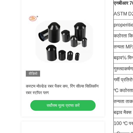
एनबीआर 70 
ASTM D2
properiti
कठोरता किन
तन्यता MP
बढ़ाव% मि
गुरुत्वाकर्षण
वीडियो
गर्मी प्रत
कस्टम मोल्डेड रबर पैकर कप, रिंग सील्स सिलिकॉन
℃ कठोरता 
रबर स्टॉपर प्लग
तन्यता त
सर्वोत्तम मूल्य प्राप्त करें
बढ़ाव मैक्स
100 ℃ पर 