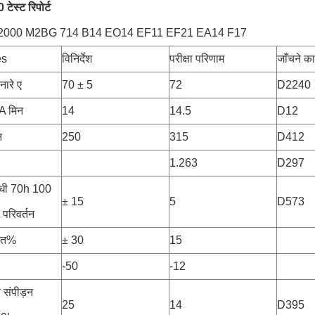
टेस्ट रिपोर्ट
000 M2BG 714 B14 EO14 EF11 EF21 EA14 F17
es
विनिर्देश
परीक्षा परिणाम
जाँचने क
ारे ए
70 ± 5
72
D2240
A मिन
14
14.5
D12
न
250
315
D412
1.263
D297
िरोधी 70h 100
± 15
5
D573
परिवर्तन
ाकत%
± 30
15
-50
-12
संपीड़न
25
14
D395