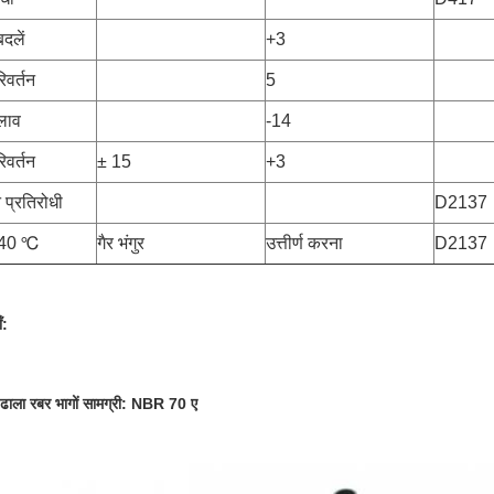
बदलें
+3
रिवर्तन
5
दलाव
-14
रिवर्तन
± 15
+3
प्रतिरोधी
D2137
 -40 ℃
गैर भंगुर
उत्तीर्ण करना
D2137
ँ:
ढाला रबर भागों सामग्री: NBR 70 ए