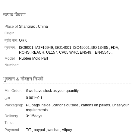
उत्पाद विवरण
Place of
Shangrao , China
Origin:
ब्रांड नाम:
ORK
प्रमाणन:
ISO9001, IATF16949, ISO14001, ISO45001,ISO 13485 , FDA,
ROHS, REACH, UL157, CP65 WRC, EN549、EN45545.,
Model
Rubber Mold Part
Number:
भुगतान & नौवहन नियमों
Min Order:
if we have stock as your quantity
मूल्य:
0.001~0.1
Packaging:
PE bags inside , cartons outside , cartons on pallets. Or as your
requirements .
Delivery
3~15days
Time:
Payment
T/T , paypal , wechat , Alipay