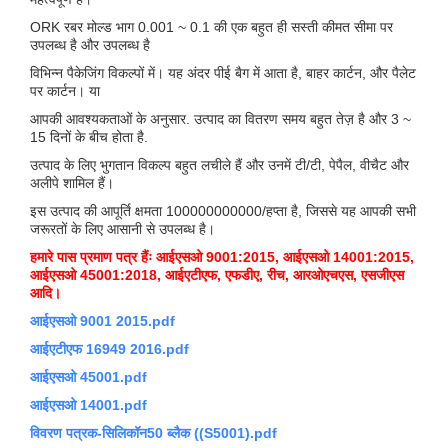
ORK रबर मोल्ड भाग 0.001 ~ 0.1 की एक बहुत ही सस्ती कीमत सीमा पर
उपलब्ध है और उपलब्ध है
विभिन्न पैकेजिंग विकल्पों में। यह अंदर पीई बैग में आता है, बाहर कार्टन, और पैलेट
पर कार्टन। या
आपकी आवश्यकताओं के अनुसार. उत्पाद का वितरण समय बहुत तेज़ है और 3 ~
15 दिनों के बीच होता है.
उत्पाद के लिए भुगतान विकल्प बहुत लचीले हैं और उनमें टी/टी, पेपैल, वीचैट और
अलीपे शामिल हैं।
इस उत्पाद की आपूर्ति क्षमता 100000000000/हप्ता है, जिससे यह आपकी सभी
जरूरतों के लिए आसानी से उपलब्ध है।
हमारे पास प्रमाण पत्र हैंः आईएसओ 9001:2015, आईएसओ 14001:2015,
आईएसओ 45001:2018, आईएटीएफ, एफडीए, रीच, आरओएचएस, एसजीएस
आदि।
आईएसओ 9001 2015.pdf
आईएटीएफ 16949 2016.pdf
आईएसओ 45001.pdf
आईएसओ 14001.pdf
विवरण पत्रक-सिलिकॉन50 ब्लैक ((S5001).pdf