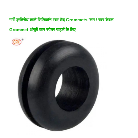
गर्मी प्रतिरोध काले सिलिकॉन रबर छेद Grommets प्लग / रबर केबल
Grommet अंगूठी कार स्पेयर पार्ट्स के लिए